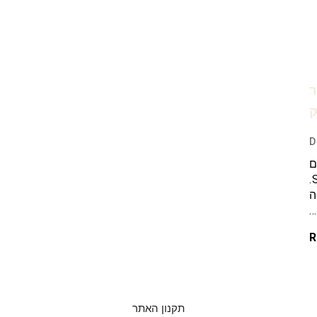
 39 שחור
D
ם
לחץ כאן . סנדלי עור מקוריים מבית SANDALIM.
ה
…
R
תקנון האתר