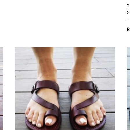
ב
ע
…
R