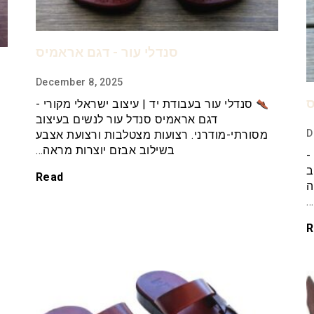
סנדלי עור - דגם אראמיס
December 8, 2025
ס
סנדלי עור בעבודת יד | עיצוב ישראלי מקורי -
דגם אראמיס סנדל עור לנשים בעיצוב
D
מסורתי-מודרני. רצועות מצטלבות ורצועת אצבע
בשילוב אבזם יוצרות מראה…
-
ב
Read
ה
…
R