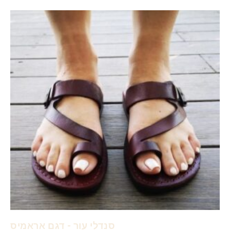
סנדלי עור - דגם אראמיס