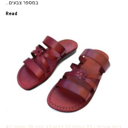
במספר צבעים…
Read
דגם איריס - 37 כתום 37 דבש 37 חום 39 שחור 42