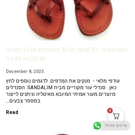
דגם ונציה - 37 שחור או 37 חום דבש או 37 לבן או
38 לבן או 39 בז'
December 8, 2025
עודפי מלאי - מנקים את המדפים. לדגמים נוספים לחץ
כאן . סנדלי עור מקוריים מבית SANDALIM. הסנדלים
מיוצרים מעור אמיתי המיובא מאיטליה וניתנים לייצור
במספר צבעים…
0
Read
צריכים עזרה?