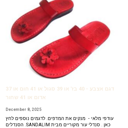
דגם אצבע - 40 בז' או 39 סגול או 41 חום או 37
אדום או 41 שחור
December 8, 2025
עודפי מלאי - מנקים את המדפים. לדגמים נוספים לחץ
כאן . סנדלי עור מקוריים מבית SANDALIM. הסנדלים