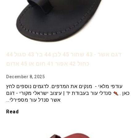
דגם אשר - 43 שחור 45 לבן 44 בז' 43 סגול 44
כחול 42 אפור 41 חום או 45 אדום
December 8, 2025
עודפי מלאי - מנקים את המדפים. לדגמים נוספים לחץ
כאן .
סנדלי עור בעבודת יד | עיצוב ישראלי מקורי - דגם
אשר סנדל עור מספירלי…
Read