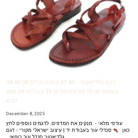
דגם גלדיאטור - 40 41 בחום או 37 38 40 46
בשחור או 39 44 בכחול או 35 בבז' או 39 חום
דבש
December 8, 2025
עודפי מלאי - מנקים את המדפים. לדגמים נוספים לחץ
כאן .
סנדלי עור בעבודת יד | עיצוב ישראלי מקורי - דגם
גלדיאטור סנדל עור רומאי…