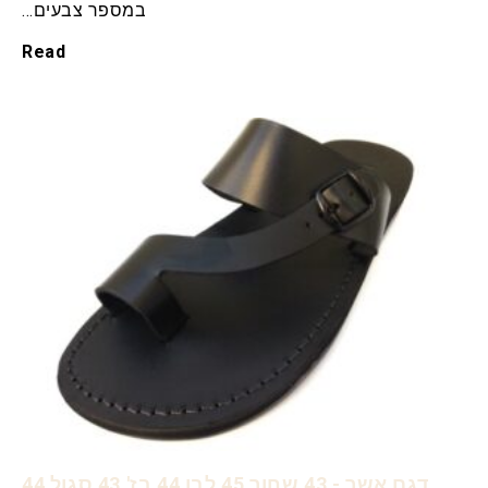
במספר צבעים…
Read
דגם אשר - 43 שחור 45 לבן 44 בז' 43 סגול 44