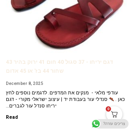
דגם יריחו - 37 סגול 40 חום 41 ירוק בהיר 43
שחור 44 בז' או 45 אדום
December 8, 2025
עודפי מלאי - מנקים את המדפים. לדגמים נוספים לחץ
כאן .
סנדלי עור בעבודת יד | עיצוב ישראלי מקורי - דגם
יריחו סנדל עור לגברים…
0
Read
צריכים עזרה?