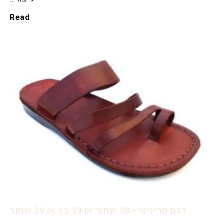
Read
דגם טריניטי - 38 שחור או 39 בז' או 39 שחור