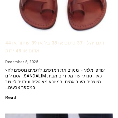
דגם יהל - 37 כתום או 38 בז' או 39 שחור או 44
אדום או 48 ירוק
December 8, 2025
עודפי מלאי - מנקים את המדפים. לדגמים נוספים לחץ
כאן . סנדלי עור מקוריים מבית SANDALIM. הסנדלים
מיוצרים מעור אמיתי המיובא מאיטליה וניתנים לייצור
במספר צבעים…
Read