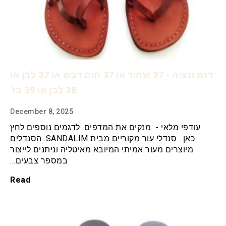
דגם ונציה - 37 שחור או 37 חום דבש או 37 לבן או
38 לבן או 39 בז'
December 8, 2025
עודפי מלאי - מנקים את המדפים. לדגמים נוספים לחץ
כאן . סנדלי עור מקוריים מבית SANDALIM. הסנדלים
מיוצרים מעור אמיתי המיובא מאיטליה וניתנים לייצור
במספר צבעים…
Read