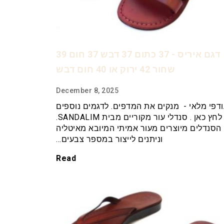
דגם איריס - 37 כתום 37 דבש 37 חום 39
שחור 42 ירוק או 40 חום דבש
December 8, 2025
דפי מלאי - מנקים את המדפים. לדגמים נוספים
לחץ כאן . סנדלי עור מקוריים מבית SANDALIM.
הסנדלים מיוצרים מעור אמיתי המיובא מאיטליה
וניתנים לייצור במספר צבעים…
Read