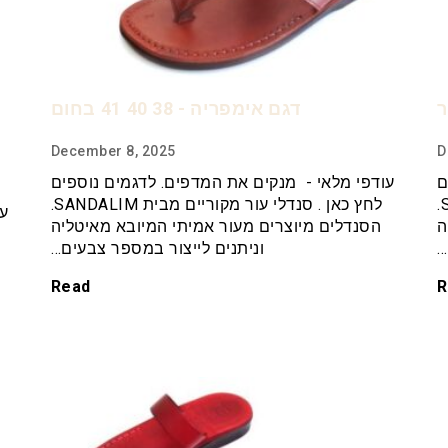
דגם אימפריה - 38 40 41 בחום
December 8, 2025
D
ם
עודפי מלאי - מנקים את המדפים. לדגמים נוספים
לחץ כאן . סנדלי עור מקוריים מבית SANDALIM.
לחץ כאן . סנדלי עור מקוריים מבית SANDALIM.
עו
ה
הסנדלים מיוצרים מעור אמיתי המיובא מאיטליה
…
וניתנים לייצור במספר צבעים…
Read
R