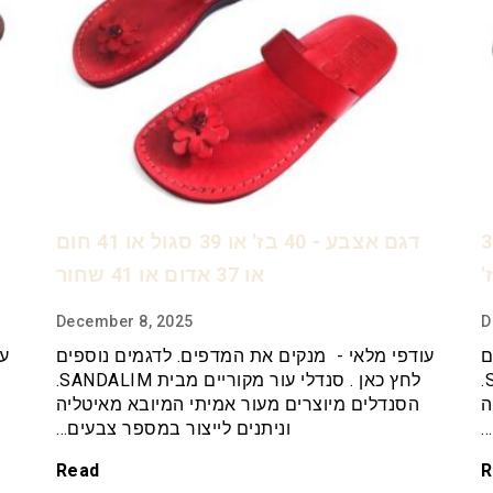
 בחום 35 שחור 37
דגם אצבע - 40 בז' או 39 סגול או 41 חום
או 37 אדום או 41 שחור
December 8, 2025
D
ם
עודפי מלאי - מנקים את המדפים. לדגמים נוספים
עו
לחץ כאן . סנדלי עור מקוריים מבית SANDALIM.
לחץ כאן . סנדלי עור מקוריים מבית SANDALIM.
ה
הסנדלים מיוצרים מעור אמיתי המיובא מאיטליה
…
וניתנים לייצור במספר צבעים…
Read
R