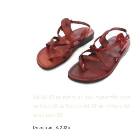
דגם גלדיאטור - 40 41 בחום או 37 38 40
46 בשחור או 39 44 בכחול או 35 בבז' או
39 חום דבש
December 8, 2025