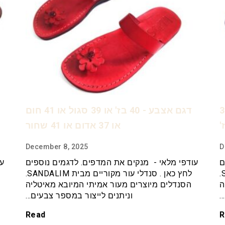
 בחום 35 שחור 37
דגם אצבע - 40 בז' או 39 סגול או 41 חום
או 37 אדום או 41 שחור
December 8, 2025
D
ם
עודפי מלאי - מנקים את המדפים. לדגמים נוספים
עו
לחץ כאן . סנדלי עור מקוריים מבית SANDALIM.
לחץ כאן . סנדלי עור מקוריים מבית SANDALIM.
ה
הסנדלים מיוצרים מעור אמיתי המיובא מאיטליה
…
וניתנים לייצור במספר צבעים…
Read
R