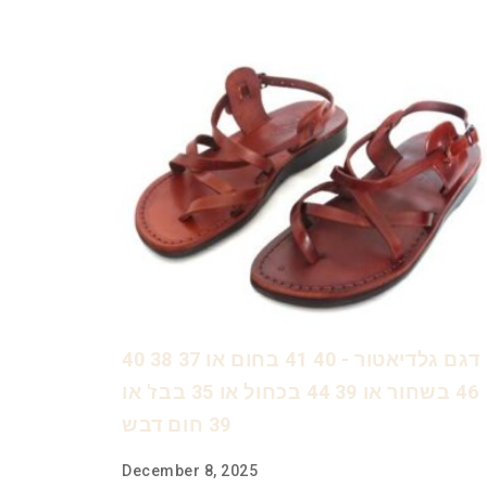
דגם גלדיאטור - 40 41 בחום או 37 38 40
46 בשחור או 39 44 בכחול או 35 בבז' או
39 חום דבש
December 8, 2025