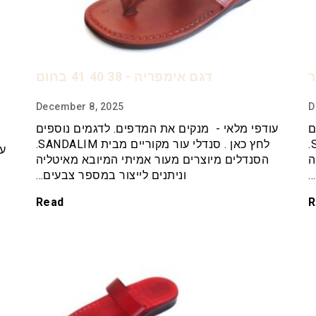
דגם אימפריה - 38 40 41 בחום
December 8, 2025
D
ם
עודפי מלאי - מנקים את המדפים. לדגמים נוספים
לחץ כאן . סנדלי עור מקוריים מבית SANDALIM.
לחץ כאן . סנדלי עור מקוריים מבית SANDALIM.
עו
ה
הסנדלים מיוצרים מעור אמיתי המיובא מאיטליה
…
וניתנים לייצור במספר צבעים…
Read
R