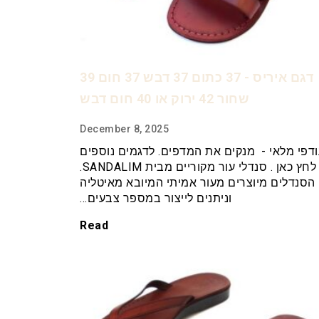
דגם איריס - 37 כתום 37 דבש 37 חום 39
שחור 42 ירוק או 40 חום דבש
December 8, 2025
דפי מלאי - מנקים את המדפים. לדגמים נוספים
לחץ כאן . סנדלי עור מקוריים מבית SANDALIM.
הסנדלים מיוצרים מעור אמיתי המיובא מאיטליה
וניתנים לייצור במספר צבעים…
Read