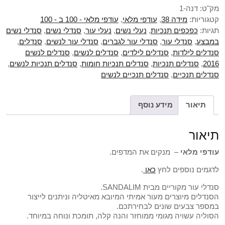
מק"ט:
דנה-1
קטגוריות:
מידה 38
,
עודפי מלאי
,
עודפי מלאי - 100 ב - 100
תגיות:
כפכפים תנכיות
,
נעלי נשים
,
נעלי עור
,
סנדלי נשים
,
סנדלי נשים
במבצע
,
סנדלי עור
,
סנדלי עור לגברים
,
סנדלי עור לנשים
,
סנדלים
,
סנדלים לילדות
,
סנדלים לילדים
,
סנדלים לנשים
,
סנדלים לנשים
2016
,
סנדלים תנכיות
,
סנדלים תנכיות חומות
,
סנדלים תנכיות לנשים
,
סנדלים תנכיים
,
סנדלים תנכיים לנשים
תיאור
מידע נוסף
תיאור
עודפי מלאי
– מנקים את המדפים.
לדגמים נוספים לחץ
כאן
.
סנדלי עור מקוריים מבית SANDALIM.
הסנדלים מיוצרים מעור אמיתי המיובא מאיטליה וניתנים לייצור
במספר צבעים שונים לבחירתכם.
הסוליה עשויה מגומי ממוחזר והנה קלה, תומכת ונוחה במיוחד.