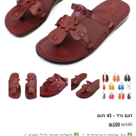
דגם ורד – 43 חום
₪
100
₪
180
עור אמיתי בעבודת יד |
משלוח מהיר לכל הארץ |