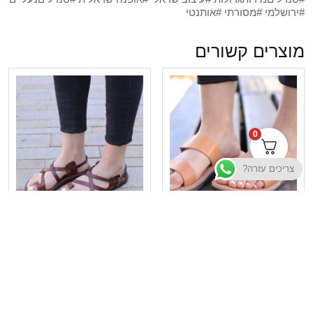
#ירושלמי #מסורתי #אותנטי
מוצרים קשורים
0
צריכים עזרה?
סנדלי עור – דגם פאריס
סנדלי עור – דגם ירושלים
₪
185
₪
180
בחר אפשרויות
בחר אפשרויות