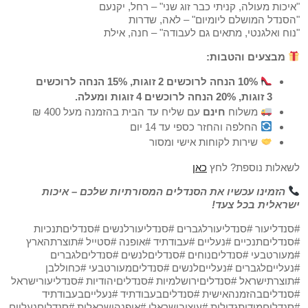
"איכות מעולה, קניתי כבר זוג שני" – רחל, יקנעם
"הסנדל המושלם ליומיום" – לאה, שדרות
"נוח ואלגנטי, מתאים גם לעבודה" – חנה, אילת
מבצעים והטבות:
10% הנחה לרוכשים 2 זוגות, 15% הנחה לרוכשים
3 זוגות, 20% הנחה לרוכשים 4 זוגות ומעלה.
משלוח
חינם
עם שליח עד הבית בהזמנה מעל 400 ₪
החלפה והחזר כספי עד 14 יום
שירות לקוחות אישי ומסור
לשאלות נוספת? לחץ
כאן
הזמינו עכשיו את הסנדלים המסורתיות שלכם – איכות
ישראלית בכל צעד!
#סנדליעור #סנדליעורלגברים #סנדליעורלנשים #סנדליםתנכיות
#סנדליםתנכיים #נעליים #עבודתיד #אופנה #סטייל #תוצרתהארץ
#מעורטבעי #סנדליםנוחים #סנדליםלנשים #סנדליםלגברים
#נעלייםלגברים #נעלייםלנשים #סנדליםמעורטבעי #כחוללבן
#תוצרתישראל #סנדליםירושלמיות #סנדליםיהודיות #סנדליעורישראל
#סנדליםבהזמנהאישית #סנדליםבעבודתיד #נעלייםבעבודתיד
#סנדליםמידותגדולות #עיצובישראלי #אופנהישראלית #סנדליםנעליים