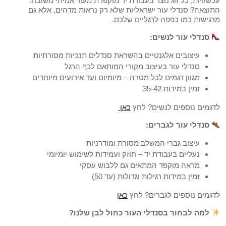
עכשוויות, כל זוג נוצר בעבודת יד מוקפדת מעור אמיתי משובח.
התוצאה? סנדלי עור ישראליות שלא רק נראות מדהים, אלא גם
מרגישות כמו כפפה לרגליים שלכם.
סנדלי עור לנשים:
עיצובים אלגנטיים בהשראת סנדלים תנכיות מסורתיות
סנדלי עור בעיצוב מקורי המותאם לכף הרגל
מגוון דגמים לכל מטרה – מיומיום ועד אירועים מיוחדים
זמין במידות 35-42
לדגמים נוספים לנשים? לחץ
כאן
סנדלי עור לגברים:
עיצוב גברי המשלב מסורת ומודרניות
נעליים בעבודת יד – חוזק ועמידות לשימוש יומיומי
מראה מוקפד המתאים גם ללבוש עסקי
זמין במידות רגילות וגדולות (עד 50)
לדגמים נוספים לגברים? לחץ
כאן
למה לבחור בסנדלי העור כחול לבן שלנו?