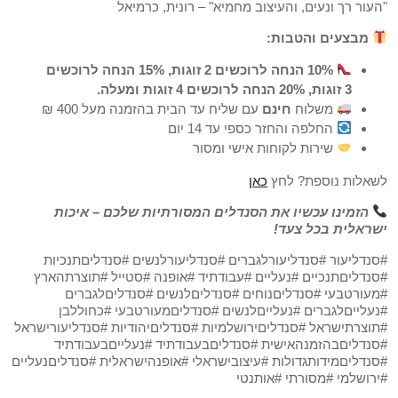
"העור רך ונעים, והעיצוב מחמיא" – רונית, כרמיאל
מבצעים והטבות:
10% הנחה לרוכשים 2 זוגות, 15% הנחה לרוכשים
3 זוגות, 20% הנחה לרוכשים 4 זוגות ומעלה.
משלוח
חינם
עם שליח עד הבית בהזמנה מעל 400 ₪
החלפה והחזר כספי עד 14 יום
שירות לקוחות אישי ומסור
לשאלות נוספת? לחץ
כאן
הזמינו עכשיו את הסנדלים המסורתיות שלכם – איכות
ישראלית בכל צעד!
#סנדליעור #סנדליעורלגברים #סנדליעורלנשים #סנדליםתנכיות
#סנדליםתנכיים #נעליים #עבודתיד #אופנה #סטייל #תוצרתהארץ
#מעורטבעי #סנדליםנוחים #סנדליםלנשים #סנדליםלגברים
#נעלייםלגברים #נעלייםלנשים #סנדליםמעורטבעי #כחוללבן
#תוצרתישראל #סנדליםירושלמיות #סנדליםיהודיות #סנדליעורישראל
#סנדליםבהזמנהאישית #סנדליםבעבודתיד #נעלייםבעבודתיד
#סנדליםמידותגדולות #עיצובישראלי #אופנהישראלית #סנדליםנעליים
#ירושלמי #מסורתי #אותנטי