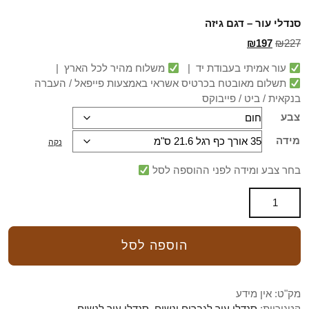
סנדלי עור – דגם גיזה
₪
197
₪
227
עור אמיתי בעבודת יד |
משלוח מהיר לכל הארץ |
תשלום מאובטח בכרטיס אשראי באמצעות פייפאל / העברה
בנקאית / ביט / פייבוקס
צבע
מידה
נקה
בחר צבע ומידה לפני ההוספה לסל
הוספה לסל
מק"ט:
אין מידע
קטגוריות:
סנדלי עור לגברים ונשים
,
סנדלי עור לנשים