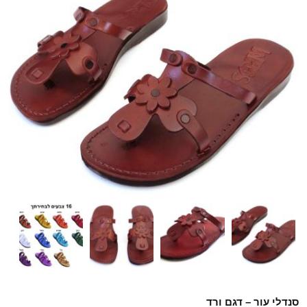
סנדלי עור – דגם ורד