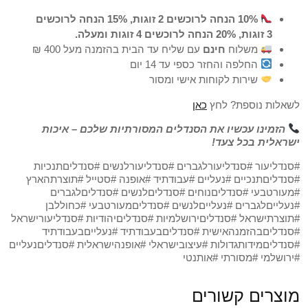
10% הנחה לרוכשים 2 זוגות, 15% הנחה לרוכשים
3 זוגות, 20% הנחה לרוכשים 4 זוגות ומעלה.
משלוח
חינם
עם שליח עד הבית בהזמנה מעל 400 ₪
החלפה והחזר כספי עד 14 יום
שירות לקוחות אישי ומסור
לשאלות נוספת? לחץ
כאן
הזמינו עכשיו את הסנדלים המסורתיות שלכם – איכות
ישראלית בכל צעד!
#סנדליעור #סנדליעורלגברים #סנדליעורלנשים #סנדליםתנכיות
#סנדליםתנכיים #נעליים #עבודתיד #אופנה #סטייל #תוצרתהארץ
#מעורטבעי #סנדליםנוחים #סנדליםלנשים #סנדליםלגברים
#נעלייםלגברים #נעלייםלנשים #סנדליםמעורטבעי #כחוללבן
#תוצרתישראל #סנדליםירושלמיות #סנדליםיהודיות #סנדליעורישראל
#סנדליםבהזמנהאישית #סנדליםבעבודתיד #נעלייםבעבודתיד
#סנדליםמידותגדולות #עיצובישראלי #אופנהישראלית #סנדליםנעליים
#ירושלמי #מסורתי #אותנטי
מוצרים קשורים