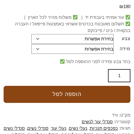
₪
180
עור אמיתי בעבודת יד |
משלוח מהיר לכל הארץ |
תשלום מאובטח בכרטיס אשראי באמצעות פייפאל / העברה
בנקאית / ביט / פייבוקס
צבע
מידה
בחר צבע ומידה לפני ההוספה לסל
הוספה לסל
מק"ט:
ורד
קטגוריה:
סנדלי עור לנשים
תגיות:
כפכפים תנכיות
,
נעלי נשים
,
נעלי עור
,
סנדלי נשים
,
סנדלי נשים