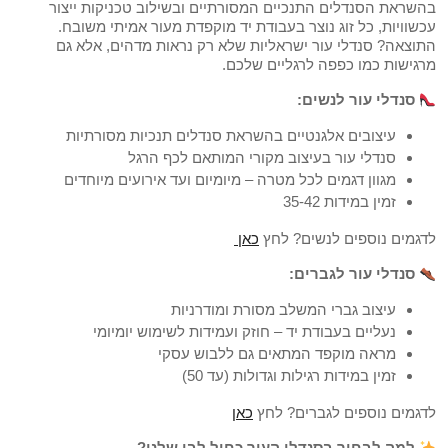
בהשראת הסנדלים התנכיים המסורתיים ובשילוב טכניקות ייצור
עכשוויות, כל זוג נוצר בעבודת יד מוקפדת מעור אמיתי משובח.
התוצאה? סנדלי עור ישראליות שלא רק נראות מדהים, אלא גם
מרגישות כמו כפפה לרגליים שלכם.
סנדלי עור לנשים:
עיצובים אלגנטיים בהשראת סנדלים תנכיות מסורתיות
סנדלי עור בעיצוב מקורי המותאם לכף הרגל
מגוון דגמים לכל מטרה – מיומיום ועד אירועים מיוחדים
זמין במידות 35-42
לדגמים נוספים לנשים? לחץ
כאן
סנדלי עור לגברים:
עיצוב גברי המשלב מסורת ומודרניות
נעליים בעבודת יד – חוזק ועמידות לשימוש יומיומי
מראה מוקפד המתאים גם ללבוש עסקי
זמין במידות רגילות וגדולות (עד 50)
לדגמים נוספים לגברים? לחץ
כאן
למה לבחור בסנדלי העור כחול לבן שלנו?