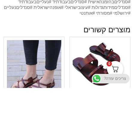
#סנדליםבהזמנהאישית #סנדליםבעבודתיד #נעלייםבעבודתיד
#סנדליםמידותגדולות #עיצובישראלי #אופנהישראלית #סנדליםנעליים
#ירושלמי #מסורתי #אותנטי
מוצרים קשורים
0
צריכים עזרה?
סנדלי עור – דגם טריפל
סנדלי עור – דגם ירושלים
₪
170
₪
185
₪
185
בחר אפשרויות
בחר אפשרויות