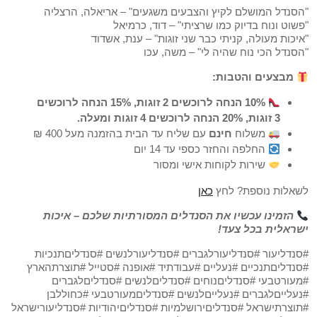
"הסנדל המושלם לקיץ והצבעים משגעים" – אריאלה, הרצליה
"פשוט ונוח בדיוק כמו שרציתי" – דוד, כרמיאל
"איכות מעולה, קניתי כבר שני זוגות" – ענת, אשדוד
"הסנדל הכי נוח שהיה לי" – משה, עכו
מבצעים והטבות:
10% הנחה לרוכשים 2 זוגות, 15% הנחה לרוכשים
3 זוגות, 20% הנחה לרוכשים 4 זוגות ומעלה.
משלוח
חינם
עם שליח עד הבית בהזמנה מעל 400 ₪
החלפה והחזר כספי עד 14 יום
שירות לקוחות אישי ומסור
לשאלות נוספת? לחץ
כאן
הזמינו עכשיו את הסנדלים המסורתיות שלכם – איכות
ישראלית בכל צעד!
#סנדליעור #סנדליעורלגברים #סנדליעורלנשים #סנדליםתנכיות
#סנדליםתנכיים #נעליים #עבודתיד #אופנה #סטייל #תוצרתהארץ
#מעורטבעי #סנדליםנוחים #סנדליםלנשים #סנדליםלגברים
#נעלייםלגברים #נעלייםלנשים #סנדליםמעורטבעי #כחוללבן
#תוצרתישראל #סנדליםירושלמיות #סנדליםיהודיות #סנדליעורישראל