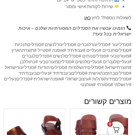
שירות לקוחות אישי ומסור
לשאלות נוספת? לחץ
כאן
הזמינו עכשיו את הסנדלים המסורתיות שלכם – איכות
ישראלית בכל צעד!
#סנדליעור #סנדליעורלגברים #סנדליעורלנשים #סנדליםתנכיות
#סנדליםתנכיים #נעליים #עבודתיד #אופנה #סטייל #תוצרתהארץ
#מעורטבעי #סנדליםנוחים #סנדליםלנשים #סנדליםלגברים
#נעלייםלגברים #נעלייםלנשים #סנדליםמעורטבעי #כחוללבן
#תוצרתישראל #סנדליםירושלמיות #סנדליםיהודיות #סנדליעורישראל
#סנדליםבהזמנהאישית #סנדליםבעבודתיד #נעלייםבעבודתיד
#סנדליםמידותגדולות #עיצובישראלי #אופנהישראלית #סנדליםנעליים
#ירושלמי #מסורתי #אותנטי
מוצרים קשורים
0