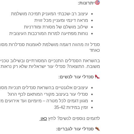
יתרונות:
עיצוב רב-שכבתי המעניק תמיכה מושלמת
מראה דינמי ומעניין מכל זווית
שילוב מושלם של מסורת ומודרניות
נוחות מפתיעה למרות המורכבות העיצובית
סנדל זה מהווה דוגמה מושלמת לאומנות סנדלרות מסור
כאחד
בהשראת הסנדלים התנכיים המסורתיים ובשילוב טכניקות 
משובח. התוצאה? סנדלי עור ישראליות שלא רק נראות 
סנדלי עור לנשים:
עיצובים אלגנטיים בהשראת סנדלים תנכיות מסו
סנדלי עור בעיצוב מקורי המותאם לכף הרגל
מגוון דגמים לכל מטרה – מיומיום ועד אירועים מי
זמין במידות 35-42
לדגמים נוספים לנשים? לחץ
כאן
סנדלי עור לגברים: