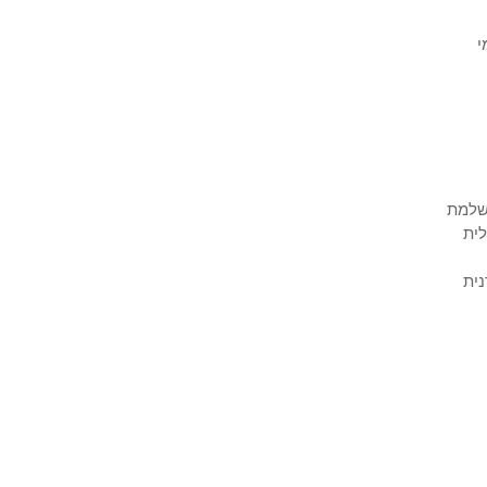
י
שלמת
לית
נית