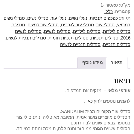
מק"ט:
סאטורן-1
קטגוריה:
כללי
תגיות:
כפכפים תנכיות
,
נעלי נשים
,
נעלי עור
,
סנדלי נשים
,
סנדלי נשים
במבצע
,
סנדלי עור
,
סנדלי עור לגברים
,
סנדלי עור לנשים
,
סנדלים
,
סנדלים לילדות
,
סנדלים לילדים
,
סנדלים לנשים
,
סנדלים לנשים
2016
,
סנדלים תנכיות
,
סנדלים תנכיות חומות
,
סנדלים תנכיות לנשים
,
סנדלים תנכיים
,
סנדלים תנכיים לנשים
תיאור
מידע נוסף
תיאור
עודפי מלאי
– מנקים את המדפים.
לדגמים נוספים לחץ
כאן
.
סנדלי עור מקוריים מבית SANDALIM.
הסנדלים מיוצרים מעור אמיתי המיובא מאיטליה וניתנים לייצור
במספר צבעים שונים לבחירתכם.
הסוליה עשויה מגומי ממוחזר והנה קלה, תומכת ונוחה במיוחד.