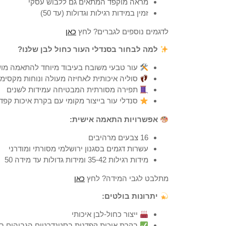
מראה מוקפד המתאים גם ללבוש עסקי
זמין במידות רגילות וגדולות (עד 50)
לדגמים נוספים לגברים? לחץ
כאן
למה לבחור בסנדלי העור כחול לבן שלנו?
עור טבעי משובח בעיבוד מיוחד להתאמה מו
סוליה איכותית לאחיזה מעולה ונוחות מקסימ
תפירה מסורתית המבטיחה עמידות לשנים
סנדלי עור בייצור מקומי עם בקרת איכות קפד
אפשרויות התאמה אישית:
16 צבעים מרהיבים
עשרות דגמים בסגנון ירושלמי מסורתי ומודרני
מידות רגילות 35-42 ומידות גדולות עד מידה 50
מתלבט לגבי המידה? לחץ
כאן
יתרונות בולטים:
ייצור כחול-לבן איכותי
בקרת איכות קפדנית בסטנדרטים הגבוהים בי